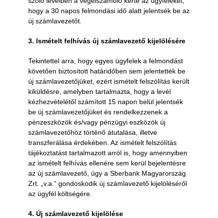
szóló levélben a végelszámoló kérte az ügyfeleket,
hogy a 30 napos felmondási idő alatt jelentsék be az
új számlavezetőt.
3. Ismételt felhívás új számlavezető kijelölésére
Tekintettel arra, hogy egyes ügyfelek a felmondást
követően biztosított határidőben sem jelentették be
új számlavezetőjüket, ezért ismételt felszólítás került
kiküldésre, amelyben tartalmazta, hogy a levél
kézhezvételétől számított 15 napon belül jelentsék
be új számlavezetőjüket és rendelkezzenek a
pénzeszközök és/vagy pénzügyi eszközök új
számlavezetőhöz történő átutalása, illetve
transzferálása érdekében. Az ismételt felszólítás
tájékoztatást tartalmazott arról is, hogy amennyiben
az ismételt felhívás ellenére sem kerül bejelentésre
az új számlavezető, úgy a Sberbank Magyarország
Zrt. „v.a.” gondoskodik új számlavezető kijelöléséről
az ügyfél költségére.
4. Új számlavezető kijelölése