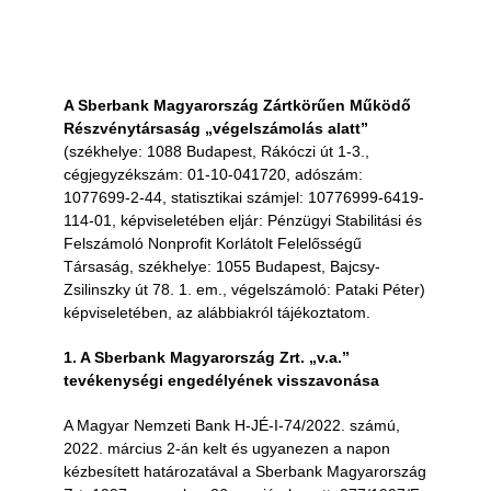
A Sberbank Magyarország Zártkörűen Működő
Részvénytársaság „végelszámolás alatt”
(székhelye: 1088 Budapest, Rákóczi út 1-3.,
cégjegyzékszám: 01-10-041720, adószám:
1077699-2-44, statisztikai számjel: 10776999-6419-
114-01, képviseletében eljár: Pénzügyi Stabilitási és
Felszámoló Nonprofit Korlátolt Felelősségű
Társaság, székhelye: 1055 Budapest, Bajcsy-
Zsilinszky út 78. 1. em., végelszámoló: Pataki Péter)
képviseletében, az alábbiakról tájékoztatom.
1. A Sberbank Magyarország Zrt. „v.a.”
tevékenységi engedélyének visszavonása
A Magyar Nemzeti Bank H-JÉ-I-74/2022. számú,
2022. március 2-án kelt és ugyanezen a napon
kézbesített határozatával a Sberbank Magyarország