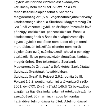
ügyfelekkel történő elszámolást akadályozó
körülmény nem merül fel. A Bszt. és a Ctv.
rendelkezései alapján tehát a Sberbank
Magyarország Zrt. „v.a.” végelszámolójának törvényi
kötelezettsége kiadni a Sberbank Magyarország Zrt.
„v.a.”-nál vezetett ügyfél- és értékpapírszámlán lévő
pénzügyi eszközöket, pénzeszközöket. Ennek a
kötelezettségének a Bank és a végelszámolója
egyes ügyfelek esetében nem tudott eleget tenni,
mert többszöri felszólítás ellenére nem került
bejelentésre az új számlavezető- ahová a pénzügyi
eszközök, illetve pénzeszközök átutalása, kiadása
megtörténhet. Erre tekintettel a Sberbank
Magyarország Zrt. „v.a.” a Befektetési Szolgáltatási
Üzletszabályzatának (továbbiakban:
Üzletszabályzat) II. Fejezet 2.6.1. pontja és III.
Fejezet 1.6.2. pontja, valamint a tőkepiacról szóló
2001. évi CXX. törvény (Tpt.) 145.§ (2) bekezdése
alapján az ügyfélszámla, valamint értékpapírszámla
szerződések 30 (harminc) napos felmondási
határidővel felmondásra kerültek. A felmondásról