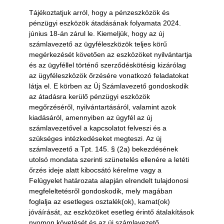
Tájékoztatjuk arról, hogy a pénzeszközök és
pénzügyi eszközök átadásának folyamata 2024.
június 18-án zárul le. Kiemeljük, hogy az új
számlavezető az ügyféleszközök teljes körű
megérkezését követően az eszközöket nyilvántartja
és az ügyféllel történő szerződéskötésig kizárólag
az ügyféleszközök őrzésére vonatkozó feladatokat
látja el. E körben az Új Számlavezető gondoskodik
az átadásra kerülő pénzügyi eszközök
megőrzéséről, nyilvántartásáról, valamint azok
kiadásáról, amennyiben az ügyfél az új
számlavezetővel a kapcsolatot felveszi és a
szükséges intézkedéseket megteszi. Az új
számlavezető a Tpt. 145. § (2a) bekezdésének
utolsó mondata szerinti szünetelés ellenére a letéti
őrzés ideje alatt kibocsátó kérelme vagy a
Felügyelet határozata alapján elrendelt tulajdonosi
megfeleltetésről gondoskodik, mely magában
foglalja az esetleges osztalék(ok), kamat(ok)
jóváírását, az eszközöket esetleg érintő átalakítások
nyomon követését és az új számlavezető