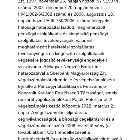
Zrt. 1997. november 26. napján hozott, 977/1997/F.
számú, 2002. december 20. napján hozott
III/41.062-6/2002 számú és 2006. augusztus 18.
napján hozott E-III-750/2006. számú felügyeleti
hatósági határozattal kiadott, meghatározott
pénzügyi szolgáltatási és kiegészítő pénzügyi
szolgáltatási tevékenységek, valamint
meghatározott befektetési szolgáltatási
tevékenységek és kiegészítő szolgáltatások
végzésére jogosító tevékenységi engedélyeit
visszavonta. A Magyar Nemzeti Bank fenti
határozatával a Sberbank Magyarország Zrt.
végelszámolását elrendelte és végelszámolóként
kijelölte a Pénzügyi Stabilitási és Felszámoló
Nonprofit Korlátolt Felelősségű Társaságot, amely
részéről végelszámolóként Pataki Péter jár el. A
végelszámolás kezdő időpontja 2022. március 2.
napja. A végelszámolási eljárásra a
cégnyilvánosságról, a bírósági cégeljárásról és a
végelszámolásról szóló 2006. évi V. törvény (a
továbbiakban: Ctv.) rendelkezéseit a
hitelintézetekről és a pénzügyi vállalkozásokról szóló