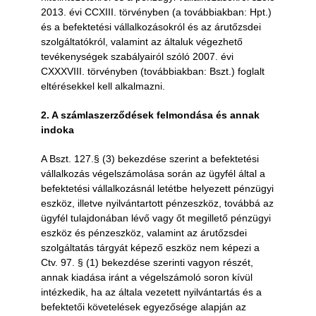
2013. évi CCXIII. törvényben (a továbbiakban: Hpt.)
és a befektetési vállalkozásokról és az árutőzsdei
szolgáltatókról, valamint az általuk végezhető
tevékenységek szabályairól szóló 2007. évi
CXXXVIII. törvényben (továbbiakban: Bszt.) foglalt
eltérésekkel kell alkalmazni.
2. A számlaszerződések felmondása és annak
indoka
A Bszt. 127.§ (3) bekezdése szerint a befektetési
vállalkozás végelszámolása során az ügyfél által a
befektetési vállalkozásnál letétbe helyezett pénzügyi
eszköz, illetve nyilvántartott pénzeszköz, továbbá az
ügyfél tulajdonában lévő vagy őt megillető pénzügyi
eszköz és pénzeszköz, valamint az árutőzsdei
szolgáltatás tárgyát képező eszköz nem képezi a
Ctv. 97. § (1) bekezdése szerinti vagyon részét,
annak kiadása iránt a végelszámoló soron kívül
intézkedik, ha az általa vezetett nyilvántartás és a
befektetői követelések egyezősége alapján az