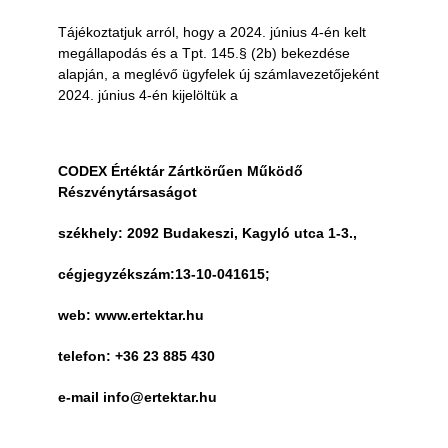
Tájékoztatjuk arról, hogy a 2024. június 4-én kelt
megállapodás és a Tpt. 145.§ (2b) bekezdése
alapján, a meglévő ügyfelek új számlavezetőjeként
2024. június 4-én kijelöltük a
CODEX Értéktár Zártkörűen Működő
Részvénytársaságot
székhely: 2092 Budakeszi, Kagyló utca 1-3.,
cégjegyzékszám:13-10-041615;
web: www.ertektar.hu
telefon: +36 23 885 430
e-mail info@ertektar.hu